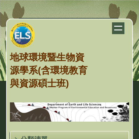
跳
到
主
要
內
容
地球環境暨生物資
區
源學系(含環境教育
與資源碩士班)