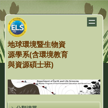
跳
到
主
要
內
容
地球環境暨生物資
區
源學系(含環境教育
與資源碩士班)