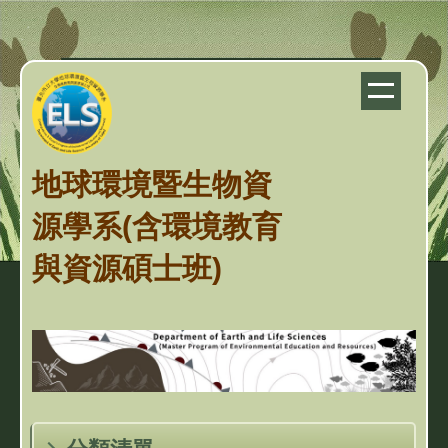
跳
到
主
要
內
容
地球環境暨生物資
區
源學系(含環境教育
與資源碩士班)